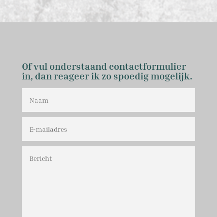
Of vul onderstaand contactformulier
in, dan reageer ik zo spoedig mogelijk.