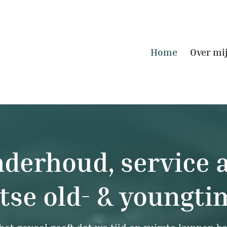
Home
Over mi
nderhoud, service 
itse old- & youngti
 het gevoel geeft dat we tijd en ruimte kunnen b