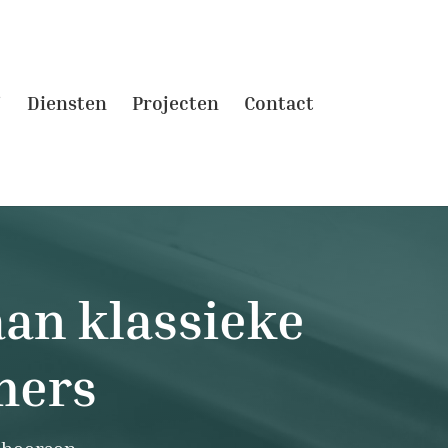
j
Diensten
Projecten
Contact
aan klassieke
mers
eheersen.