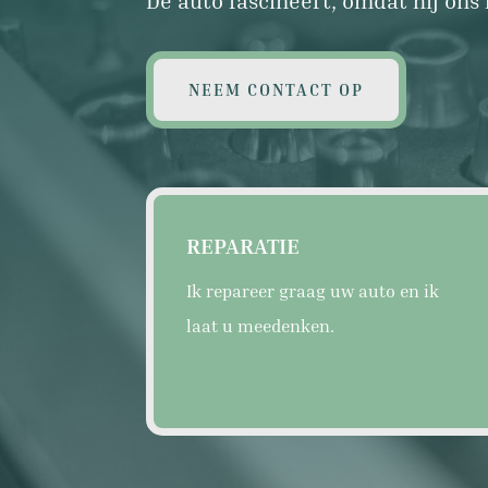
NEEM CONTACT OP
REPARATIE
Ik repareer graag uw auto en ik
laat u meedenken.