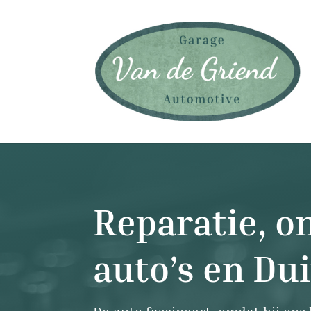
Reparatie, o
auto’s en Du
De auto fascineert, omdat hij ons